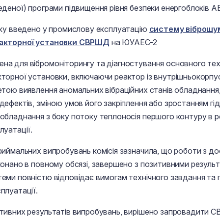
еденої) програми підвищення рівня безпеки енергоблоків А
оку введено у промислову експлуатацію
систему віброшу
еакторної установки СВРШД
на ЮУАЕС-2
а для вібромоніторингу та діагностування основного тех
торної установки, включаючи реактор із внутрішньокорп
етою виявлення аномальних вібраційних станів обладнання
дефектів, зміною умов його закріплення або зростанням гі
обладнання з боку потоку теплоносія першого контуру в 
луатації.
риймальних випробувань комісія зазначила, що роботи з до
конано в повному обсязі, завершено з позитивними резуль
еми повністю відповідає вимогам технічного завдання та 
плуатації.
тивних результатів випробувань, вирішено запровадити 