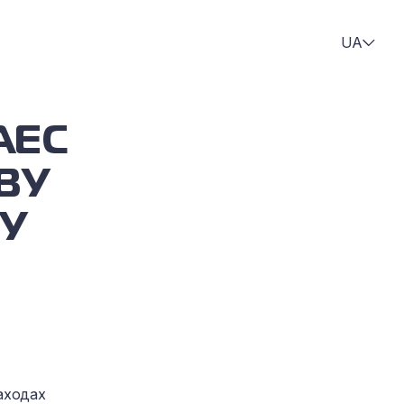
UA
АЕС
ВУ
У
заходах