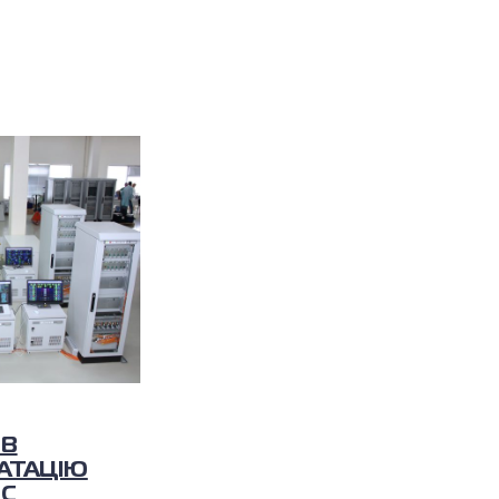
 В
АТАЦІЮ
ОС