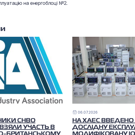
луатацію на енергоблоці №2.
ни
06.07.2026
НИКИ СНВО
НА ХАЕС ВВЕДЕНО
 ВЗЯЛИ УЧАСТЬ В
ДОСЛІДНУ ЕКСПЛУ
КО-БРИТАНСЬКОМУ
МОДИФІКОВАНУ І