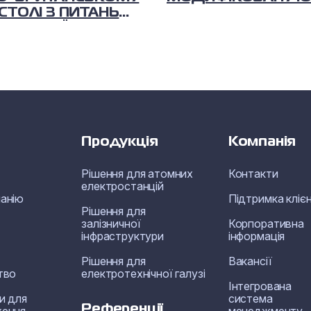
СТОЛІ З ПИТАНЬ
ЯДЕРНОЇ
КИ
Продукція
Компанія
Рішення для атомних
Контакти
електростанцій
анію
Підтримка клієн
Рішення для
залізничної
Корпоративна
інфраструктури
інформація
Рішення для
Вакансії
тво
електротехнічної галузі
Інтегрована
и для
система
Референції