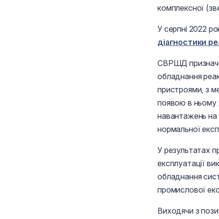
комплексної (зв
У серпні 2022 р
діагностики р
СВРШД призначен
обладнання реак
пристроями, з м
появою в ньому 
навантажень на 
нормальної експ
У результатах п
експлуатації ви
обладнання сист
промислової екс
Виходячи з пози