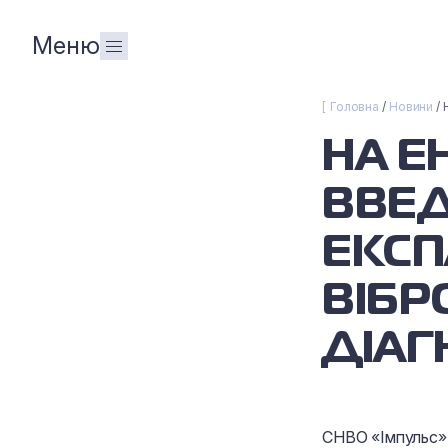
Меню
Головна
Новини
НА Е
ВВЕД
ЕКСП
ВІБ
ДІАГ
СНВО «Імпульс» 