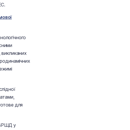
ЕС.
мової
нологічного
усними
, викликаних
дродинамічних
режимі
слідної
татами,
готове для
СВРШД у