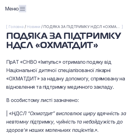
Меню
Головна
Новини
ПОДЯКА ЗА ПІДТРИМКУ НДСЛ «ОХМАТДИТ»
ПОДЯКА ЗА ПІДТРИМКУ
НДСЛ «ОХМАТДИТ»
ПрАТ «СНВО «Імпульс» отримало подяку від
Національної дитячої спеціалізованої лікарні
«ОХМАТДИТ» за надану допомогу, спрямовану на
відновлення та підтримку медичного закладу.
В особистому листі зазначено:
|
«НДСЛ “Охматдит” висловлює щиру вдячність за
невтомну підтримку, чуйність та небайдужість до
здоров’я наших маленьких пацієнтів.».