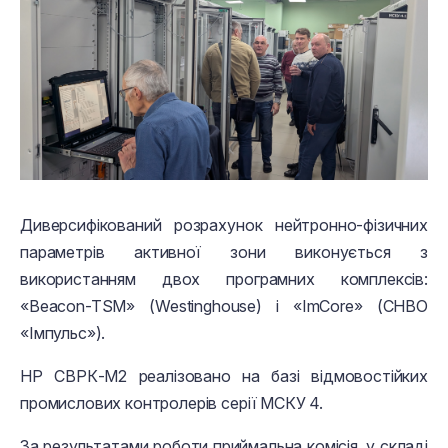
Диверсифікований розрахунок нейтронно-фізичних
параметрів активної зони виконується з
використанням двох програмних комплексів:
«Beacon-TSM» (Westinghouse) і «ImCore» (СНВО
«Імпульс»).
НР СВРК-М2 реалізовано на базі відмовостійких
промислових контролерів серії МСКУ 4.
За результатами роботи приймальна комісія, у складі